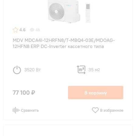
4.6
48
MDV MDCA4I-12HRFN8/T-MBQ4-03E/MDOAG-
12HFN8 ERP DC-Inverter кассетного типа
3520 Вт
35 м
2
77 100 ₽
В корзину
Сравнить
В избранное