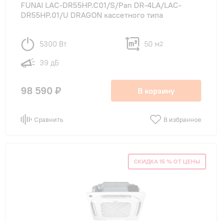
FUNAI LAC-DR55HP.C01/S/Pan DR-4LA/LAC-
DR55HP.01/U DRAGON кассетного типа
5300 Вт
50 м
2
39 дБ
98 590 ₽
В корзину
Сравнить
В избранное
СКИДКА 15 % ОТ ЦЕНЫ