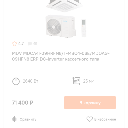
4.7
45
MDV MDCA4I-09HRFN8/T-MBQ4-03E/MDOAG-
09HFN8 ERP DC-Inverter кассетного типа
2640 Вт
25 м
2
71 400 ₽
В корзину
Сравнить
В избранное