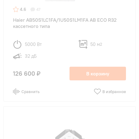
4.6
47
Haier AB50S1LC1FA/1U50S1LM1FA AB ECO R32
кассетного типа
5000 Вт
50 м
2
32 дБ
126 600 ₽
В корзину
Сравнить
В избранное