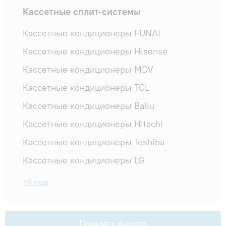
Гарантия и сервис
Кассетные сплит-системы
Кассетные кондиционеры FUNAI
Монтаж
Кассетные кондиционеры Hisense
Кассетные кондиционеры MDV
Контакты
Кассетные кондиционеры TCL
Акции
Кассетные кондиционеры Ballu
Кассетные кондиционеры Hitachi
Кассетные кондиционеры Toshiba
Кассетные кондиционеры LG
Кассетные кондиционеры General Climate
Кассетные кондиционеры Mitsubishi
Кассетные кондиционеры Haier
Кассетные кондиционеры GREE
Кассетные кондиционеры Kentatsu
Кассетные кондиционеры MIDEA
Кассетные кондиционеры Samsung
Кассетные кондиционеры Thaicon
+8 еще
Electric
спрятать лишнее
Показать фильтр