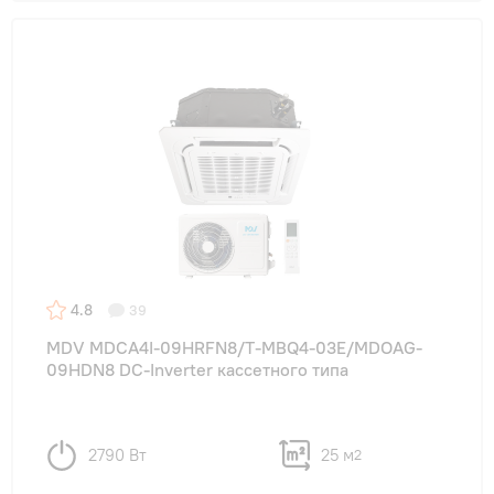
4.8
39
MDV MDCA4I-09HRFN8/T-MBQ4-03E/MDOAG-
09HDN8 DC-Inverter кассетного типа
2790 Вт
25 м
2