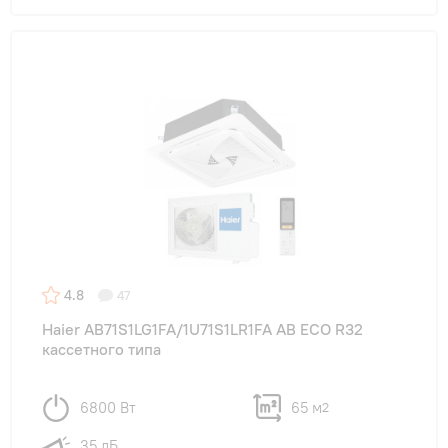
4.8
47
Haier AB71S1LG1FA/1U71S1LR1FA АB ECO R32
кассетного типа
6800 Вт
65 м
2
35 дБ