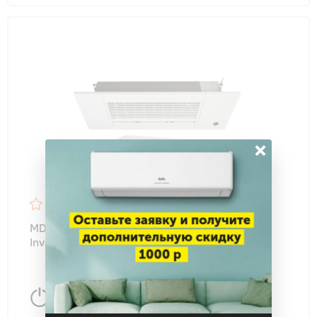
×
4.7
46
MDV MDCA1I-18HRFN8/MDOAG-18HFN8 DC-
Inverter кассетного типа однопоточный
5170 Вт
50 м
2