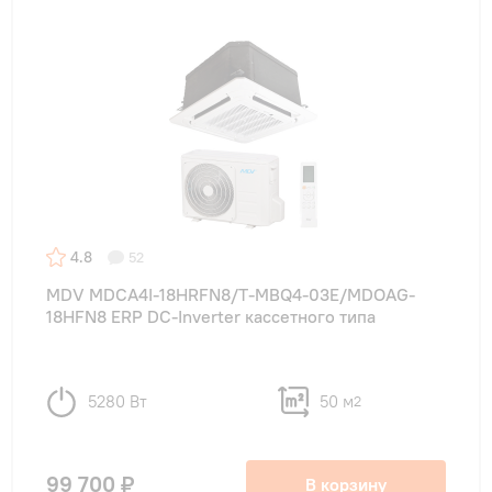
4.8
52
MDV MDCA4I-18HRFN8/T-MBQ4-03E/MDOAG-
18HFN8 ERP DC-Inverter кассетного типа
5280 Вт
50 м
2
99 700 ₽
В корзину