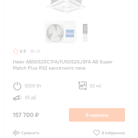
4.9
48
Haier AB50S2SC1FA/1U50S2SJ3FA AB Super
Match Plus R32 кассетного типа
5000 Вт
50 м
2
35 дБ
157 700 ₽
В корзину
Сравнить
В избранное