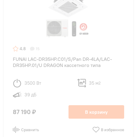
4.8
15
FUNAI LAC-DR35HP.C01/S/Pan DR-4LA/LAC-
DR35HP.01/U DRAGON кассетного типа
3500 Вт
35 м
2
39 дБ
87 190 ₽
В корзину
Сравнить
В избранное