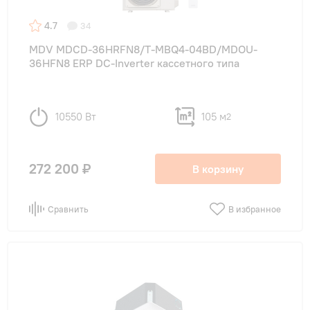
4.7
34
MDV MDCD-36HRFN8/T-MBQ4-04BD/MDOU-
36HFN8 ERP DC-Inverter кассетного типа
10550 Вт
105 м
2
272 200 ₽
В корзину
Сравнить
В избранное