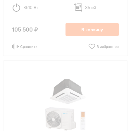
с WI-FI
(15)
3510 Вт
35 м
2
с WI-FI опционально
(68)
с притоком воздуха
(22)
105 500 ₽
В корзину
LED дисплей
(29)
Сравнить
В избранное
4D обдув
(14)
Назначение
в детскую
(27)
в кафе
(68)
в клинику
(66)
в магазин
(72)