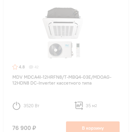
4.8
42
MDV MDCA4I-12HRFN8/T-MBQ4-03E/MDOAG-
12HDN8 DC-Inverter кассетного типа
3520 Вт
35 м
2
76 900 ₽
В корзину