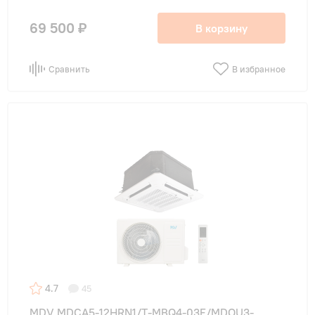
69 500 ₽
В корзину
Сравнить
В избранное
4.7
45
MDV MDCA5-12HRN1/T-MBQ4-03E/MDOU3-