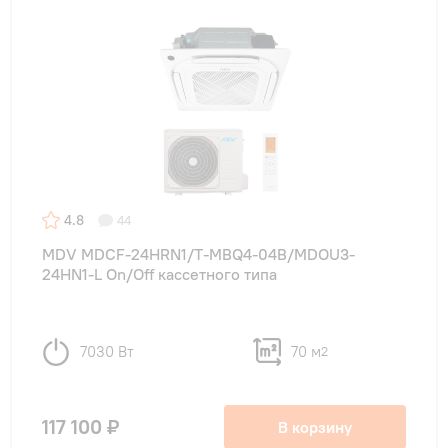
4.8
44
MDV MDCF-24HRN1/T-MBQ4-04B/MDOU3-
24HN1-L On/Off кассетного типа
7030 Вт
70 м
2
117 100 ₽
В корзину