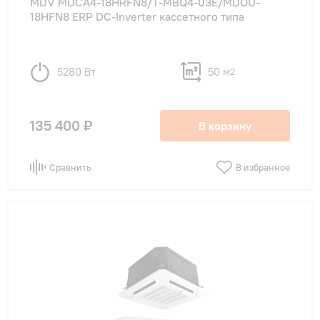
MDV MDCA4-18HRFN8/T-MBQ4-03E/MDOU-
18HFN8 ERP DC-Inverter кассетного типа
5280 Вт
50 м
2
135 400 ₽
В корзину
Сравнить
В избранное