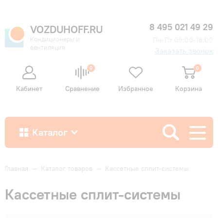
8 495 021 49 29
VOZDUHOFF.RU
Кондиционеры и
Пн-Пт 09:00-18:00
вентиляция
Заказать звонок
0
0
Кабинет
Сравнение
Избранное
Корзина
Каталог
Как купить
Главная
—
Каталог товаров
—
Кассетные сплит-системы
Кассетные сплит-системы
Доставка и оплата