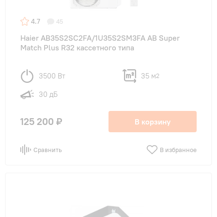
4.7
45
Haier AB35S2SC2FA/1U35S2SM3FA AB Super
Match Plus R32 кассетного типа
3500 Вт
35 м
2
30 дБ
125 200 ₽
В корзину
Сравнить
В избранное