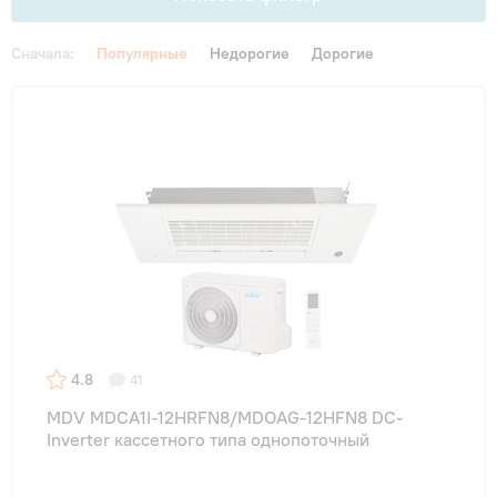
Сначала:
Популярные
Недорогие
Дорогие
Цена
От
До
Бренд
THAICON
(5)
4.8
41
Функции
MDV MDCA1I-12HRFN8/MDOAG-12HFN8 DC-
Inverter кассетного типа однопоточный
Инверторные
(55)