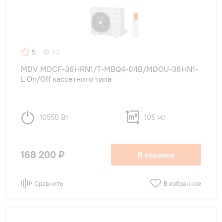
5
62
MDV MDCF-36HRN1/T-MBQ4-04B/MDOU-36HN1-
L On/Off кассетного типа
10550 Вт
105 м
2
168 200 ₽
В корзину
Сравнить
В избранное