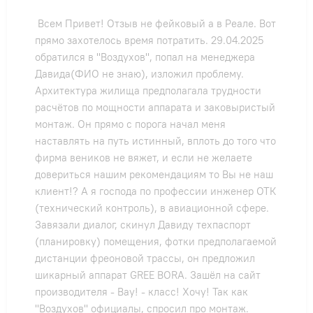
Гарантия и сервис
Всем Привет! Отзыв не фейковый а в Реале. Вот
прямо захотелось время потратить. 29.04.2025
Монтаж
обратился в "Воздухов", попал на менеджера
Давида(ФИО не знаю), изложил проблему.
Архитектура жилища предполагала трудности
Контакты
расчётов по мощности аппарата и заковыристый
монтаж. Он прямо с порога начал меня
наставлять на путь истинный, вплоть до того что
Акции
фирма веников не вяжет, и если не желаете
довериться нашим рекомендациям то Вы не наш
клиент!? А я господа по профессии инженер ОТК
(технический контроль), в авиационной сфере.
Завязали диалог, скинул Давиду техпаспорт
(планировку) помещения, фотки предполагаемой
дистанции фреоновой трассы, он предложил
шикарный аппарат GREE BORA. Зашёл на сайт
производителя - Вау! - класс! Хочу! Так как
"Воздухов" официалы, спросил про монтаж.