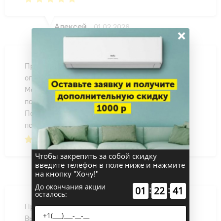
Алексей
01.02.2026
×
Приобрела кондиционер Дахатсу. Доставка
оперативная, подняли в квартиру.
Монтаж пока не заказывала, жду когда
потеплеет.
Пока магазин Vozduhoff вызывает доверие и
положительные эмоции.
Чтобы закрепить за собой скидку
введите телефон в поле ниже и нажмите
Ольга
21.02.2024
на кнопку "Хочу!"
До окончания акции
:
:
01
22
41
осталось:
Приобретение кондиционера прошло гладко.
Выбирал определенную модель, менеджер