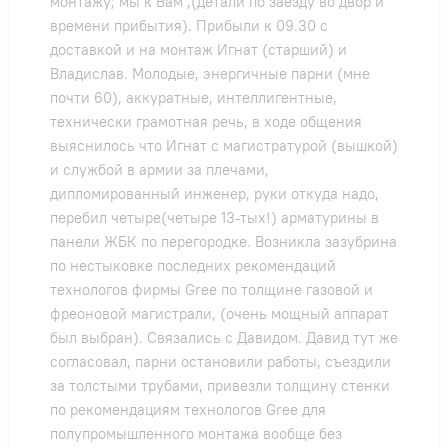
монтажу; мы к Вам ,(детали по заезду во двор и
времени прибытия). Прибыли к 09.30 с
доставкой и на монтаж Игнат (старший) и
Владислав. Молодые, энергичные парни (мне
почти 60), аккуратные, интеллигентные,
технически грамотная речь, в ходе общения
выяснилось что Игнат с магистратурой (вышкой)
и службой в армии за плечами,
дипломированный инженер, руки откуда надо,
перебил четыре(четыре 13-тых!) арматурины в
панели ЖБК по перегородке. Возникла зазубрина
по нестыковке последних рекомендаций
технологов фирмы Gree по толщине газовой и
фреоновой магистрали, (очень мощный аппарат
был выбран). Связались с Давидом. Давид тут же
согласовал, парни остановили работы, съездили
за толстыми трубами, привезли толщину стенки
по рекомендациям технологов Gree для
полупромышленного монтажа вообще без