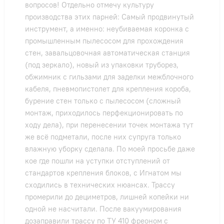
вопросов! Отдельно отмечу культуру
производства этих парней: Самый продвинутый
инструмент, а именно: неубиваемая коронка с
промышленным пылесосом для прохождения
стен, завальцовочная автоматическая станция
(под зеркало), новый из упаковки труборез,
обжимник с гильзами для заделки межблочного
кабеля, пневмопистолет для крепления короба,
бурение стен только с пылесосом (сложный
монтаж, приходилось перфекционировать по
ходу дела), при перенесении точек монтажа тут
же всё подметали, после них супруга только
влажную уборку сделала. По моей просьбе даже
кое где пошли на уступки отступлений от
стандартов крепления блоков, с Игнатом мы
сходились в технических нюансах. Трассу
промерили до дециметров, лишней копейки ни
одной не насчитали. После вакуумирования
дозаправили трассу по ТУ 410 фреоном с