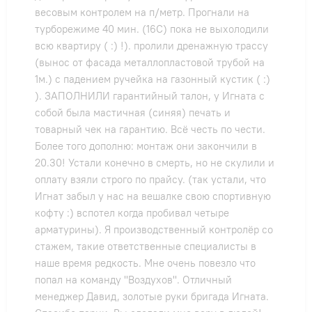
весовым контролем на п/метр. Прогнали на
турборежиме 40 мин. (16С) пока не выхолодили
всю квартиру ( :) !). пролили дренажную трассу
(вынос от фасада металлопластовой трубой на
1м.) с падением ручейка на газонный кустик ( :)
). ЗАПОЛНИЛИ гарантийный талон, у Игната с
собой была мастичная (синяя) печать и
товарный чек на гарантию. Всё честь по чести.
Более того дополню: монтаж они закончили в
20.30! Устали конечно в смерть, но не скулили и
оплату взяли строго по прайсу. (так устали, что
Игнат забыл у нас на вешалке свою спортивную
кофту :) вспотел когда пробивал четыре
арматурины). Я производственный контролёр со
стажем, такие ответственные специалисты в
наше время редкость. Мне очень повезло что
попал на команду "Воздухов". Отличный
менеджер Давид, золотые руки бригада Игната.