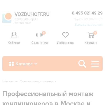
8 495 021 49 29
VOZDUHOFF.RU
Кондиционеры и
Пн-Пт 09:00-18:00
вентиляция
Заказать звонок
0
0
Кабинет
Сравнение
Избранное
Корзина
Каталог
Как купить
Главная
—
Монтаж кондиционеров
Профессиональный монтаж
Доставка и оплата
кондиционеров в Москве и