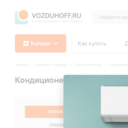
VOZDUHOFF.RU
Кондиционеры и вентиляция
Каталог
Как купить
Д
Главная
—
Каталог товаров
—
Сплит-системы
—
Кондици
Кондиционеры EUROKLIMA
Сначала: