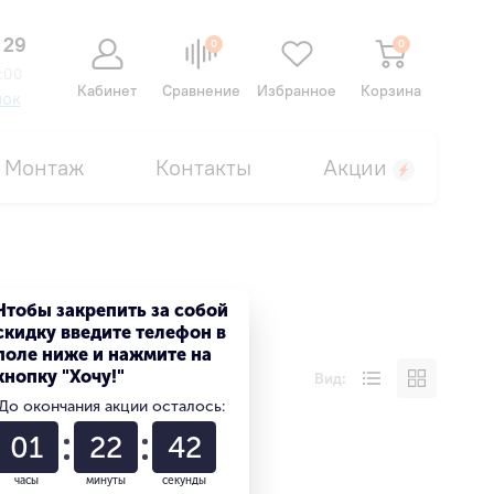
 29
0
0
:00
Кабинет
Сравнение
Избранное
Корзина
нок
Монтаж
Контакты
Акции
Чтобы закрепить за собой
скидку введите телефон в
поле ниже и нажмите на
кнопку "Хочу!"
Вид:
До окончания акции осталось:
01
22
42
часы
минуты
секунды