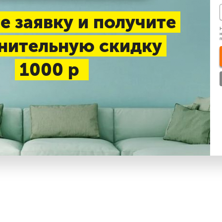
е заявку и получите
Н
н
нительную скидку
1000 р