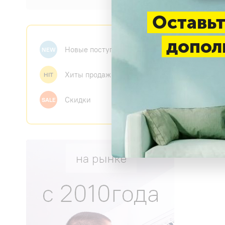
Оставьт
допол
Новые поступления
NEW
Хиты продаж
HIT
Скидки
SALE