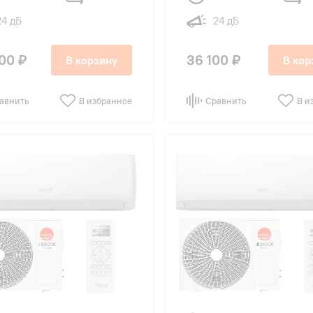
24 дБ
24 дБ
00 ₽
36 100 ₽
В корзину
В кор
авнить
В избранное
Сравнить
В и