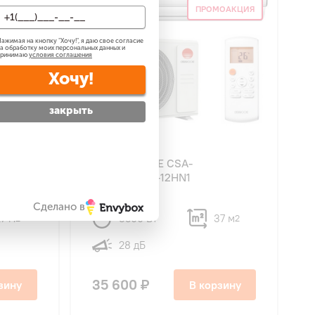
МОАКЦИЯ
ПРОМОАКЦИЯ
ажимая на кнопку "
Хочу!
", я даю свое согласие
а обработку моих персональных данных и
принимаю
условия соглашения
Хочу!
закрыть
4.8
43
CHERBROOKE CSA-
12HRN1/COX-12HN1
Сделано в
7 м
3500 Вт
37 м
2
2
28 дБ
35 600 ₽
зину
В корзину