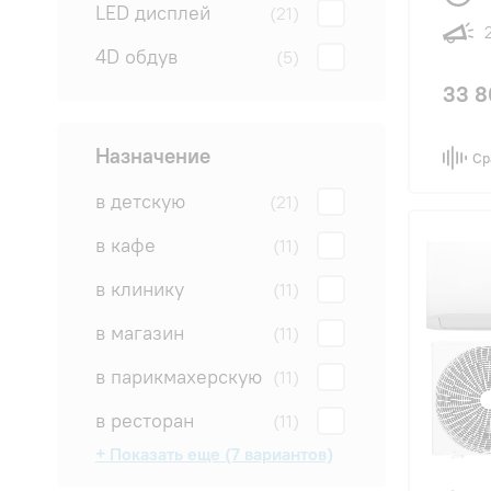
LED дисплей
(21)
4D обдув
(5)
33 8
Назначение
Ср
в детскую
(21)
в кафе
(11)
в клинику
(11)
в магазин
(11)
в парикмахерскую
(11)
в ресторан
(11)
+ Показать еще (7 вариантов)
в салон
в спальню
в студию
для квартиры
для офиса
на дачу
на производство
(21)
(21)
(21)
(21)
(11)
(11)
(6)