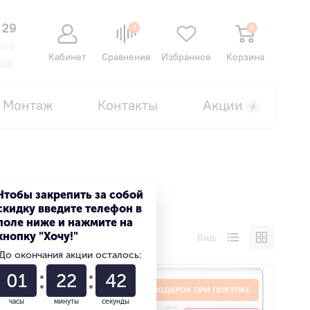
 29
0
0
:00
Кабинет
Сравнение
Избранное
Корзина
нок
Монтаж
Контакты
Акции
Чтобы закрепить за собой
скидку введите телефон в
поле ниже и нажмите на
кнопку "Хочу!"
Вид:
До окончания акции осталось:
01
22
41
ПОКУПКЕ
ПОДАРОК ПРИ ПОКУПКЕ
часы
минуты
секунды