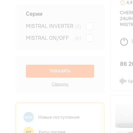
4,8
CHER
Серии
24UR
MIST
MISTRAL INVERTER
(5)
MISTRAL ON/OFF
(6)
86 2
Ср
Новые поступления
NEW
Хиты продаж
HIT