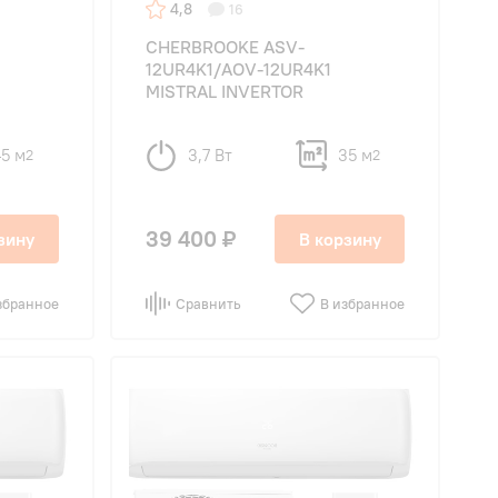
4,8
16
CHERBROOKE ASV-
12UR4K1/AOV-12UR4K1
MISTRAL INVERTOR
45 м
3,7 Вт
35 м
2
2
39 400 ₽
зину
В корзину
збранное
Сравнить
В избранное