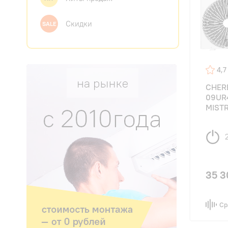
Скидки
SALE
4,7
CHER
09UR
MIST
35 3
Ср