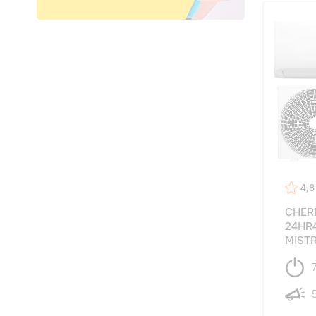
4,8
CHER
24HR
MIST