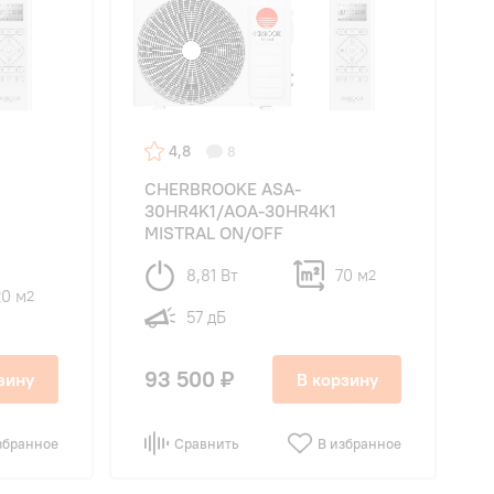
4,8
8
CHERBROOKE ASA-
30HR4K1/AOA-30HR4K1
MISTRAL ON/OFF
8,81 Вт
70 м
2
20 м
2
57 дБ
93 500 ₽
зину
В корзину
збранное
Сравнить
В избранное