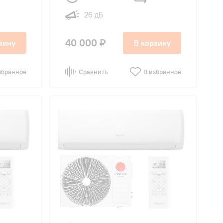
26 дБ
40 000 ₽
зину
В корзину
збранное
Сравнить
В избранное