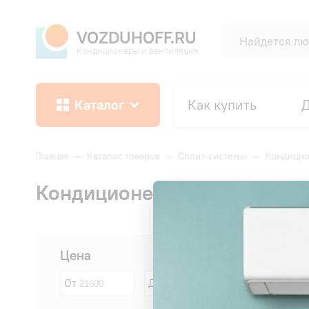
VOZDUHOFF.RU
Кондиционеры и вентиляция
Каталог
Как купить
Д
Главная
—
Каталог товаров
—
Сплит-системы
—
Кондици
Кондиционеры CHERBROOK
Сначала:
Цена
От
До