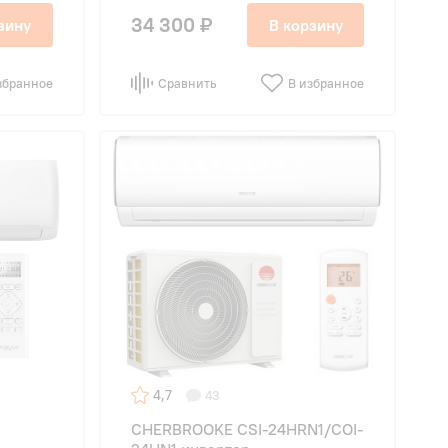
34 300 ₽
зину
В корзину
збранное
Сравнить
В избранное
4,7
43
CHERBROOKE CSI-24HRN1/COI-