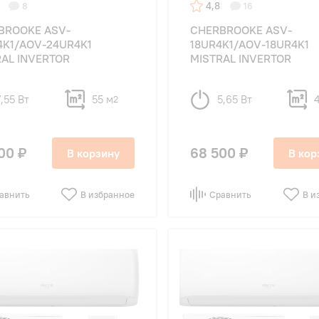
4,8
8
16
BROOKE ASV-
CHERBROOKE ASV-
4K1/AOV-24UR4K1
18UR4K1/AOV-18UR4K1
RAL INVERTOR
MISTRAL INVERTOR
7,55 Вт
55 м
5,65 Вт
2
00 ₽
68 500 ₽
В корзину
В кор
авнить
В избранное
Сравнить
В и