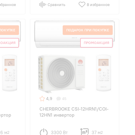
збранное
Сравнить
В избранное
ПОКУПКЕ
ПОДАРОК ПРИ ПОКУПКЕ
МОАКЦИЯ
ПРОМОАКЦИЯ
4,9
45
CHERBROOKE CSI-12HRN1/COI-
ертор
12HN1 инвертор
26 м
3300 Вт
37 м
2
2