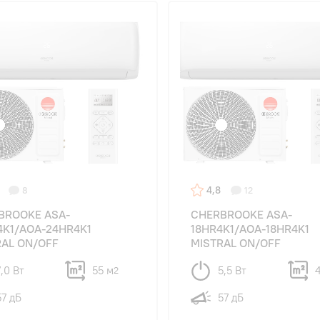
4,8
8
12
BROOKE ASA-
CHERBROOKE ASA-
4K1/AOA-24HR4K1
18HR4K1/AOA-18HR4K1
RAL ON/OFF
MISTRAL ON/OFF
7,0 Вт
55 м
5,5 Вт
2
57 дБ
57 дБ