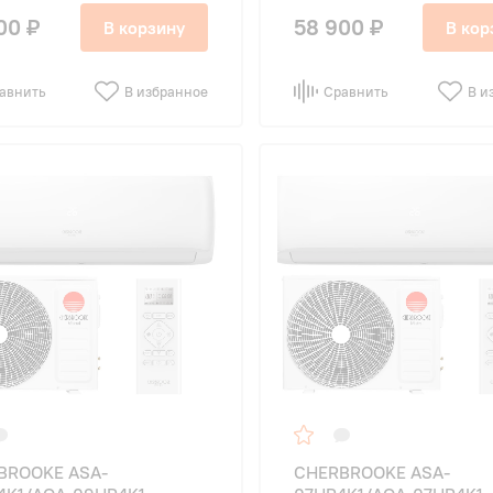
00 ₽
58 900 ₽
В корзину
В кор
авнить
В избранное
Сравнить
В и
BROOKE ASA-
CHERBROOKE ASA-