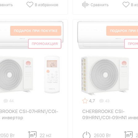
авнить
В избранное
Сравнить
В и
ПОДАРОК ПРИ ПОКУПКЕ
ПОДАРОК ПРИ 
ПРОМОАКЦИЯ
ПРО
4,7
44
43
BROOKE CSI-07HRN1/COI-
CHERBROOKE CSI-
 инвертор
09HRN1/COI-09HN1 инв
2050 Вт
22 м
2600 Вт
2