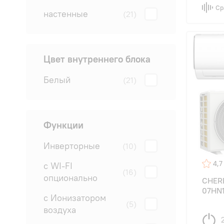
Ср
настенные
(21)
Цвет внутреннего блока
Белый
(21)
Функции
Инверторные
(10)
4,7
с WI-FI
(16)
опционально
CHER
07HN1
с Ионизатором
(5)
воздуха