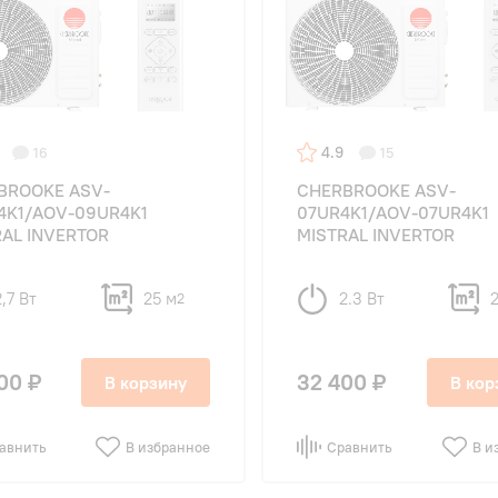
4.9
16
15
BROOKE ASV-
CHERBROOKE ASV-
4K1/AOV-09UR4K1
07UR4K1/AOV-07UR4K1
RAL INVERTOR
MISTRAL INVERTOR
2,7 Вт
25 м
2.3 Вт
2
00 ₽
32 400 ₽
В корзину
В кор
авнить
В избранное
Сравнить
В и