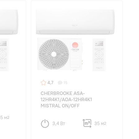
4,7
15
CHERBROOKE ASA-
12HR4K1/AOA-12HR4K1
MISTRAL ON/OFF
45 м
2
3,4 Вт
35 м
2