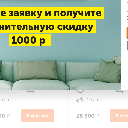
ПРОМОАКЦИЯ
ПРО
е заявку и получите
Н
н
нительную скидку
1000 р
4,7
45
44
BROOKE CSA-
CHERBROOKE CSA-
N1/COX-07HN1
09HRN1/COX-09HN1
2200 Вт
22 м
2780 Вт
2
2
25 дБ
29 дБ
00 ₽
28 800 ₽
В корзину
В кор