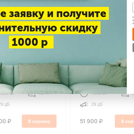
е заявку и получите
Н
н
нительную скидку
1000 р
-система Rovex RS-
Сплит-система Rovex RS
4 Megapolis Inverter
18CBS4 Megapolis Invert
6850 Вт
72 м
4950 Вт
2
29 дБ
29 дБ
00 ₽
51 900 ₽
В корзину
В кор