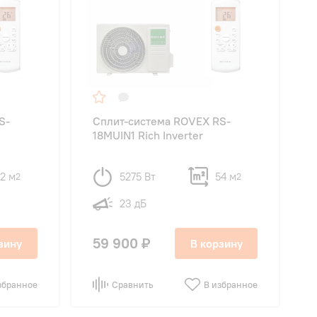
S-
Сплит-система ROVEX RS-
18MUIN1 Rich Inverter
2 м
5275 Вт
54 м
2
2
23 дБ
59 900 ₽
зину
В корзину
збранное
Сравнить
В избранное