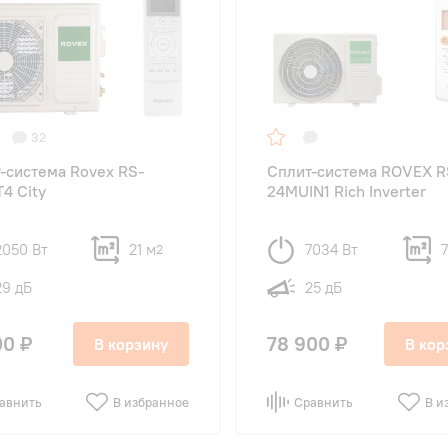
32
-система Rovex RS-
Сплит-система ROVEX R
4 City
24MUIN1 Rich Inverter
2050 Вт
21 м
7034 Вт
7
2
29 дБ
25 дБ
00 ₽
78 900 ₽
В корзину
В кор
авнить
В избранное
Сравнить
В и