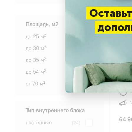
Оставьт
Площадь, м2
допол
до 25 м²
(5)
до 30 м²
(5)
до 35 м²
(5)
Сплит
до 54 м²
(5)
24CBS
от 70 м²
(4)
Тип внутреннего блока
64 9
настенные
(24)