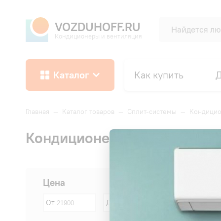
VOZDUHOFF.RU
Кондиционеры и вентиляция
Каталог
Как купить
Д
Главная
—
Каталог товаров
—
Сплит-системы
—
Кондици
Кондиционеры ROVEX
Сначала:
Цена
От
До