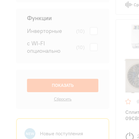
Ср
Функции
Инверторные
(10)
с WI-FI
(10)
опционально
Сплит
09CBS
Новые поступления
NEW