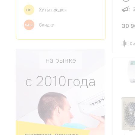
Хиты продаж
HIT
Скидки
30 9
SALE
Ср