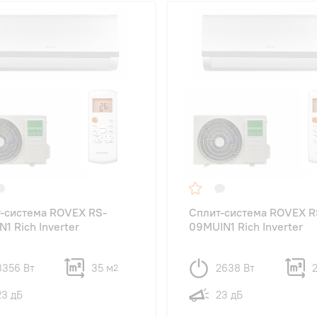
-система ROVEX RS-
Сплит-система ROVEX R
N1 Rich Inverter
09MUIN1 Rich Inverter
3356 Вт
35 м
2638 Вт
2
2
23 дБ
23 дБ