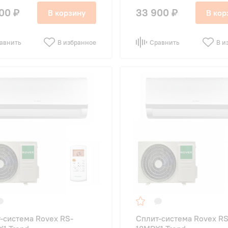
00 ₽
33 900 ₽
В корзину
В кор
авнить
В избранное
Сравнить
В и
-система Rovex RS-
Сплит-система Rovex RS