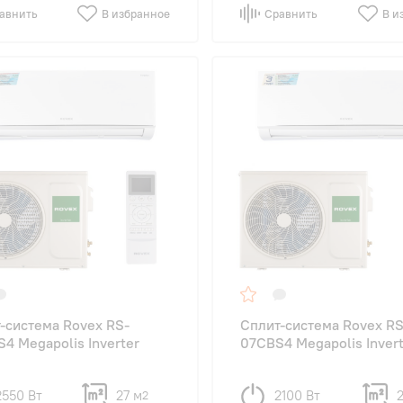
авнить
В избранное
Сравнить
В и
-система Rovex RS-
Сплит-система Rovex RS
4 Megapolis Inverter
07CBS4 Megapolis Inver
2550 Вт
27 м
2100 Вт
2
2