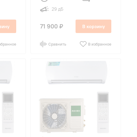
29 дБ
71 900 ₽
зину
В корзину
збранное
Сравнить
В избранное