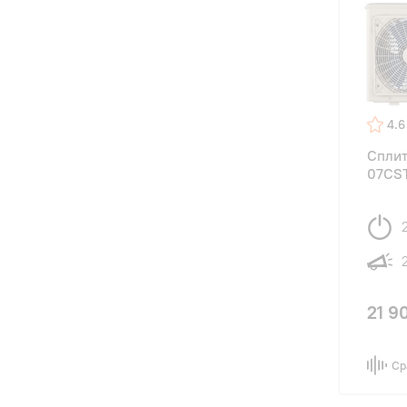
4.6
Сплит
07CST
21 9
Ср