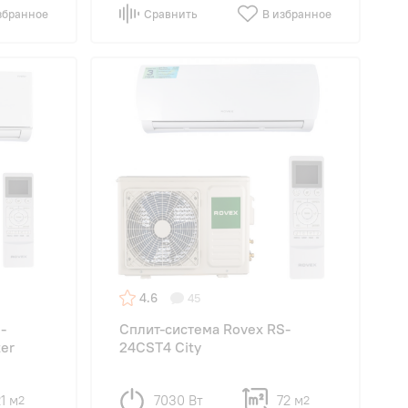
збранное
Сравнить
В избранное
4.6
45
-
Сплит-система Rovex RS-
ter
24CST4 City
1 м
7030 Вт
72 м
2
2