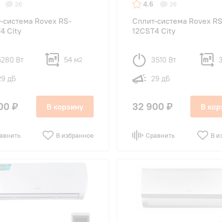
4.6
26
26
-система Rovex RS-
Сплит-система Rovex RS
4 City
12CST4 City
5280 Вт
54 м
3510 Вт
2
29 дБ
29 дБ
00 ₽
32 900 ₽
В корзину
В кор
авнить
В избранное
Сравнить
В и