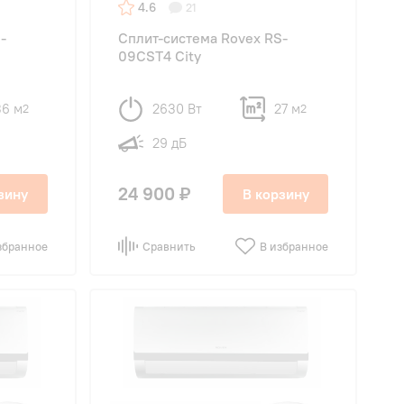
4.6
21
-
Сплит-система Rovex RS-
09CST4 City
36 м
2630 Вт
27 м
2
2
29 дБ
24 900 ₽
зину
В корзину
збранное
Сравнить
В избранное