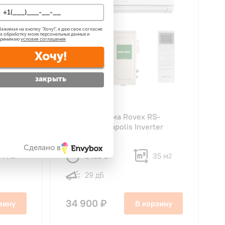
ажимая на кнопку "
Хочу!
", я даю свое согласие
а обработку моих персональных данных и
принимаю
условия соглашения
Хочу!
закрыть
-
Сплит-система Rovex RS-
er
12CBS4 Megapolis Inverter
Сделано в
54 м
3450 Вт
35 м
2
2
29 дБ
34 900 ₽
зину
В корзину