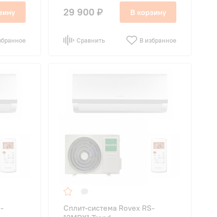
29 900 ₽
зину
В корзину
збранное
Сравнить
В избранное
-
Сплит-система Rovex RS-