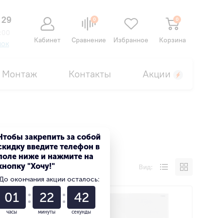
 29
0
0
:00
Кабинет
Сравнение
Избранное
Корзина
нок
Монтаж
Контакты
Акции
Чтобы закрепить за собой
скидку введите телефон в
поле ниже и нажмите на
кнопку "Хочу!"
Вид:
До окончания акции осталось:
01
22
41
часы
минуты
секунды