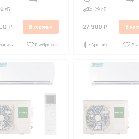
29 дБ
29 дБ
00 ₽
27 900 ₽
В корзину
В кор
авнить
В избранное
Сравнить
В и