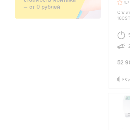
4.7
Сплит
18CST
52 9
Ср