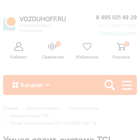
8 495 021 49 29
VOZDUHOFF.RU
Кондиционеры и
Пн-Пт 09:00-18:00
вентиляция
Заказать звонок
0
0
Кабинет
Сравнение
Избранное
Корзина
Каталог
Как купить
Главная
—
Каталог товаров
—
Сплит-системы
—
Кондиционеры TCL
—
Умная сплит-система TCL LIFERISE ONF 18
Доставка и оплата
Умная сплит-система TCL