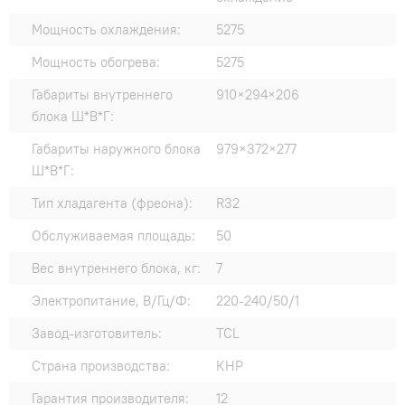
Мощность охлаждения:
5275
Мощность обогрева:
5275
Габариты внутреннего
910×294×206
блока Ш*В*Г:
Габариты наружного блока
979×372×277
Ш*В*Г:
Тип хладагента (фреона):
R32
Обслуживаемая площадь:
50
Вес внутреннего блока, кг:
7
Электропитание, В/Гц/Ф:
220-240/50/1
Завод-изготовитель:
TCL
Страна производства:
КНР
Гарантия производителя:
12