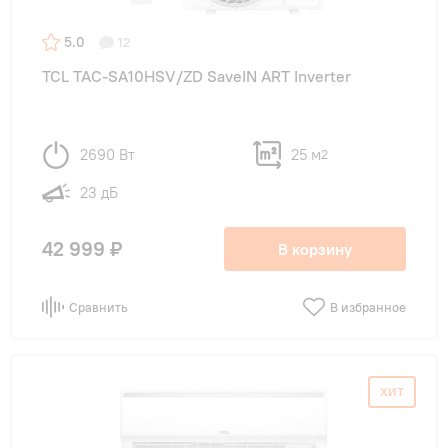
5.0
12
TCL TAC-SA10HSV/ZD SaveIN ART Inverter
2690 Вт
25 м
2
23 дБ
42 999 ₽
В корзину
Сравнить
В избранное
ХИТ