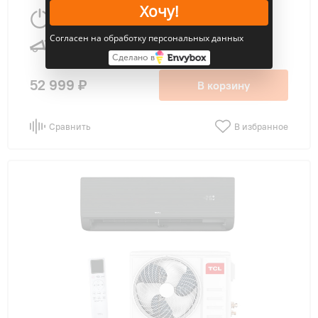
Хочу!
5.28 Вт
46 м
2
Согласен на обработку персональных данных
58 дБ
Сделано в
52 999 ₽
В корзину
Сравнить
В избранное