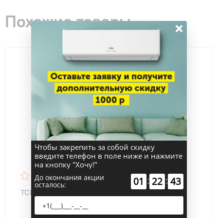
Похожие товары
×
Чтобы закрепить за собой скидку
введите телефон в поле ниже и нажмите
на кнопку "Хочу!"
4.9
15
До окончания акции
:
:
01
22
42
осталось:
TCL TAC-TP18ONF/R Gentle Cool