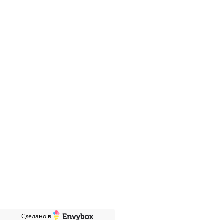
Гарантия и сервис
Монтаж
Контакты
Акции
Статьи
Отзывы
8 495 021 49 29
Пн-Пт 09:00-20:00
Заказать звонок
© Интернет-магазин климатического оборудования, 2010-2026
www.vozduhoff.ru
Карта сайта
Сделано в