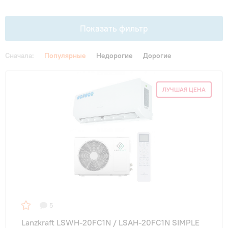
Гарантия и сервис
Показать фильтр
Монтаж
Сначала:
Популярные
Недорогие
Дорогие
Контакты
Цена
ЛУЧШАЯ ЦЕНА
От
До
Акции
Площадь, м2
до 20 м²
(2)
до 25 м²
(3)
5
до 35 м²
(3)
Lanzkraft LSWH-20FC1N / LSAH-20FC1N SIMPLE