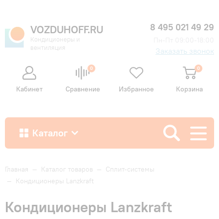
8 495 021 49 29
VOZDUHOFF.RU
Кондиционеры и
Пн-Пт 09:00-18:00
вентиляция
Заказать звонок
0
0
Кабинет
Сравнение
Избранное
Корзина
Каталог
Как купить
Главная
—
Каталог товаров
—
Сплит-системы
—
Кондиционеры Lanzkraft
Доставка и оплата
Кондиционеры Lanzkraft