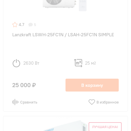
Инверторные
(6)
LED дисплей
(9)
4.7
5
Lanzkraft LSWH-25FC1N / LSAH-25FC1N SIMPLE
Назначение
в детскую
(9)
2630 Вт
25 м
в спальню
2
(9)
для квартиры
(9)
25 000 ₽
В корзину
для офиса
(9)
на дачу
(9)
Сравнить
В избранное
ЛУЧШАЯ ЦЕНА!