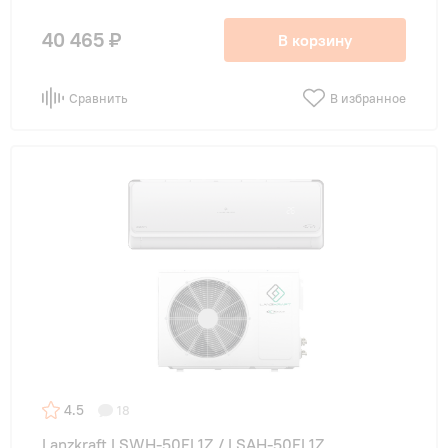
40 465 ₽
В корзину
Сравнить
В избранное
4.5
18
Lanzkraft LSWH-50FL1Z / LSAH-50FL1Z