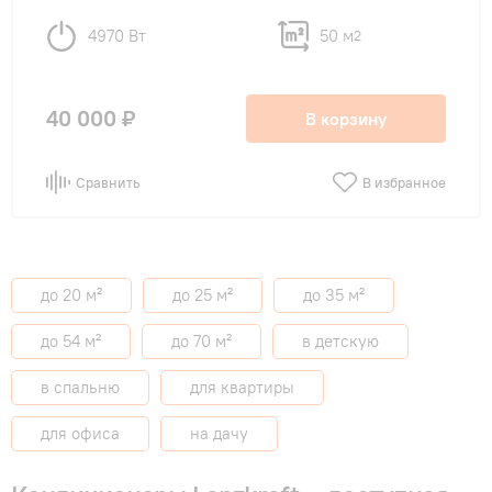
4970 Вт
50 м
2
40 000 ₽
В корзину
Сравнить
В избранное
до 20 м²
до 25 м²
до 35 м²
до 54 м²
до 70 м²
в детскую
в спальню
для квартиры
для офиса
на дачу