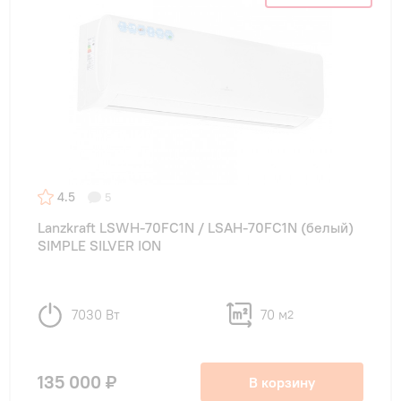
4.5
5
Lanzkraft LSWH-70FC1N / LSAH-70FC1N (белый)
SIMPLE SILVER ION
7030 Вт
70 м
2
135 000 ₽
В корзину