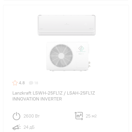
4.8
18
Lanzkraft LSWH-25FL1Z / LSAH-25FL1Z
INNOVATION INVERTER
2600 Вт
25 м
2
24 дБ