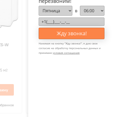
перезвоним!
в
Жду звонка!
5
28
Нажимая на кнопку "
Жду звонка!
", я даю свое
1ZS-W
Mitsubishi Heavy SCM60ZS-W
согласие на обработку персональных данных и
наружный блок
принимаю
условия соглашения
5 м
6,0 Вт
65 м
2
2
246 300 ₽
зину
В корзину
збранное
Сравнить
В избранное