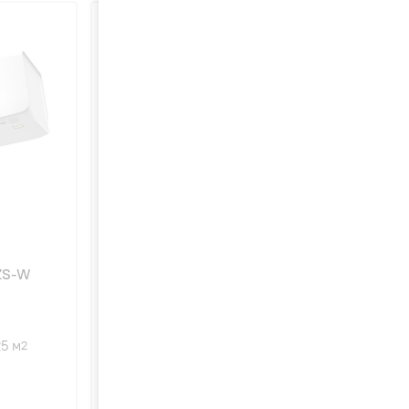
4.8
63
5ZS-W
Mitsubishi Heavy SRK20ZS-W
внутренний блок
25 м
2000 Вт
20 м
2
2
19 дБ