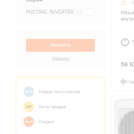
MISTRAL INVERTER
(1)
Mitsu
внутр
59 1
Ср
Новые поступления
NEW
Хиты продаж
HIT
Скидки
SALE