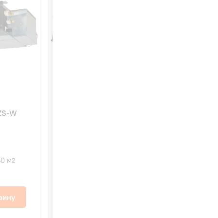
0ZS-W
Mitsubishi Heavy SRR35ZS-W
(канального типа)
50 м
3,5 Вт
35 м
2
2
117 200 ₽
зину
В корзину