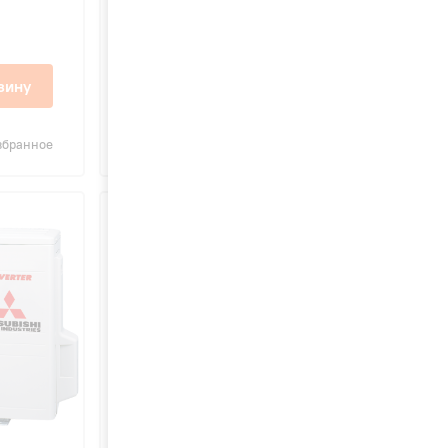
19 дБ
65 200 ₽
зину
В корзину
збранное
Сравнить
В избранное