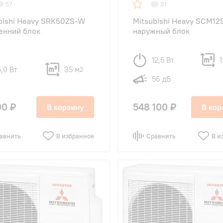
57
31
bishi Heavy SRK50ZS-W
Mitsubishi Heavy SCM1
енний блок
наружный блок
12,5 Вт
1
5,0 Вт
35 м
2
56 дБ
00 ₽
548 100 ₽
В корзину
В кор
авнить
В избранное
Сравнить
В и