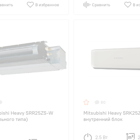
авнить
В избранное
Сравнить
В и
80
bishi Heavy SRR25ZS-W
Mitsubishi Heavy SRK2
льного типа)
внутренний блок
2.5 Вт