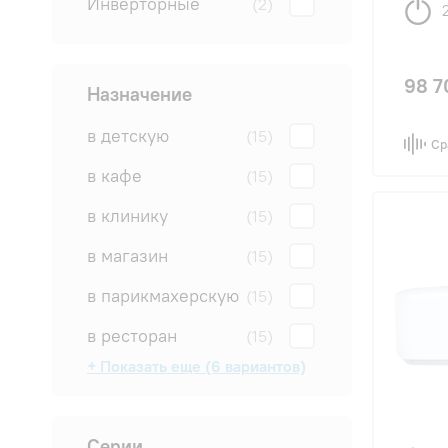
Инверторные
(2)
98 7
Назначение
в детскую
(15)
Ср
в кафе
(15)
в клинику
(15)
в магазин
(15)
в парикмахерскую
(15)
в ресторан
(15)
+ Показать еще (6 вариантов)
в салон
в спальню
в студию
для квартиры
для офиса
на дачу
(15)
(15)
(15)
(15)
(15)
(15)
Серии