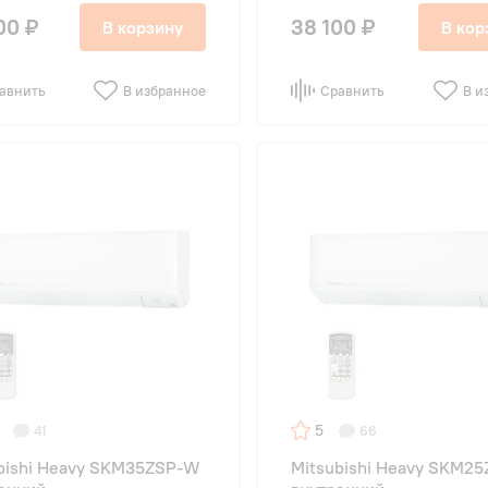
00 ₽
38 100 ₽
В корзину
В кор
авнить
В избранное
Сравнить
В и
5
41
66
bishi Heavy SKM35ZSP-W
Mitsubishi Heavy SKM2