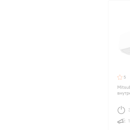
5
Mitsu
внутр