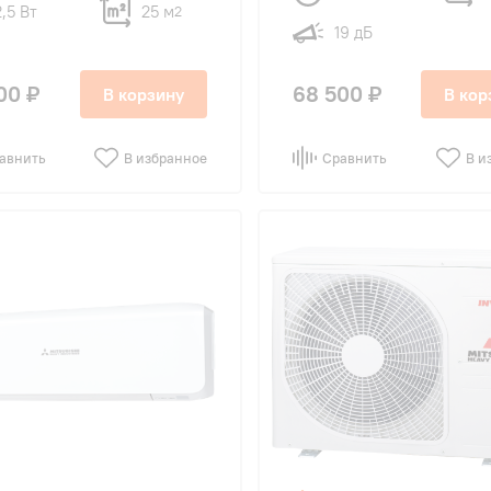
2,5 Вт
25 м
2
19 дБ
00 ₽
68 500 ₽
В корзину
В кор
авнить
В избранное
Сравнить
В и