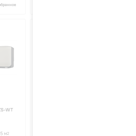
збранное
Сравнить
В избранное
63
5ZS-WT
Mitsubishi Heavy SRK20ZS-WT
внутренний блок
25 м
2.0 Вт
20 м
2
2