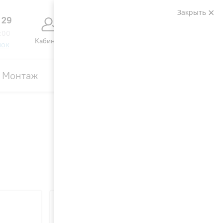
Закрыть
 29
0
0
:00
Кабинет
Сравнение
Избранное
Корзина
нок
Монтаж
Контакты
Акции
Вид: