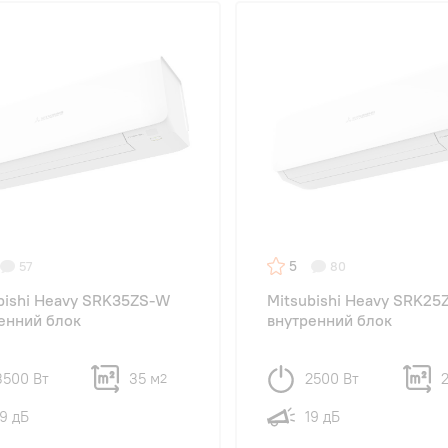
5
57
80
bishi Heavy SRK35ZS-W
Mitsubishi Heavy SRK2
енний блок
внутренний блок
3500 Вт
35 м
2500 Вт
2
19 дБ
19 дБ