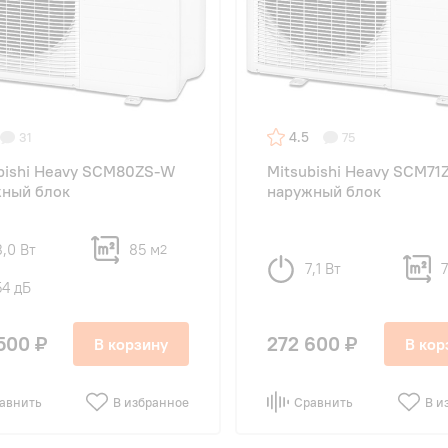
4.5
31
75
bishi Heavy SCM80ZS-W
Mitsubishi Heavy SCM7
ный блок
наружный блок
8,0 Вт
85 м
2
7,1 Вт
7
54 дБ
500 ₽
272 600 ₽
В корзину
В кор
авнить
В избранное
Сравнить
В и