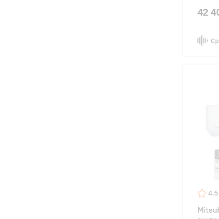
42 4
Ср
4.5
Mitsu