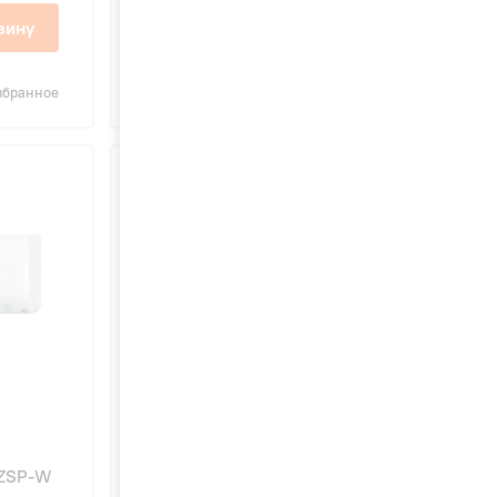
37 500 ₽
зину
В корзину
збранное
Сравнить
В избранное
4.9
86
5ZSP-W
Mitsubishi Heavy SKM20ZSP-W