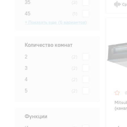
35
(3)
Ср
45
(1)
+ Показать еще (6 вариантов)
50
55
60
65
75
85
(2)
(1)
(1)
(1)
(1)
(1)
Количество комнат
2
(2)
3
(2)
4
(2)
5
(2)
Mitsu
(кана
Функции