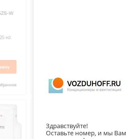
31
25ZS-W
Mitsubishi Heavy SCM100ZS-W
наружный блок
25 м
10,0 Вт
100 м
2
2
56 дБ
472 100 ₽
зину
В корзину
збранное
Сравнить
В избранное
Здравствуйте!
Оставьте номер, и мы Вам