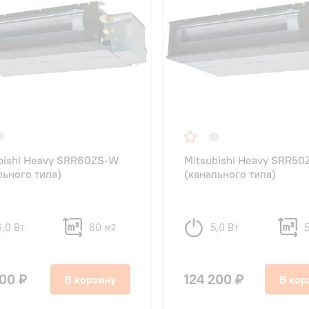
bishi Heavy SRR60ZS-W
Mitsubishi Heavy SRR5
льного типа)
(канального типа)
6,0 Вт
60 м
5,0 Вт
2
000 ₽
124 200 ₽
В корзину
В кор