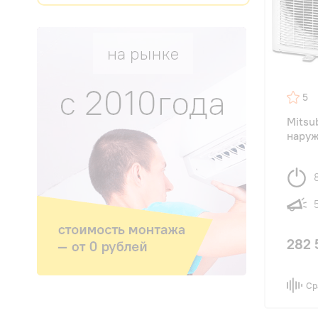
5
Mitsu
наруж
282 
Ср