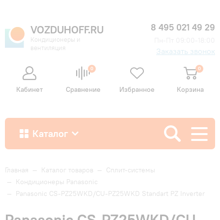
8 495 021 49 29
VOZDUHOFF.RU
Кондиционеры и
Пн-Пт 09:00-18:00
вентиляция
Заказать звонок
0
0
Кабинет
Сравнение
Избранное
Корзина
Каталог
Как купить
Главная
—
Каталог товаров
—
Сплит-системы
—
Кондиционеры Panasonic
—
Panasonic CS-PZ25WKD/CU-PZ25WKD Standart PZ Inverter
Доставка и оплата
Panasonic CS-PZ25WKD/CU-