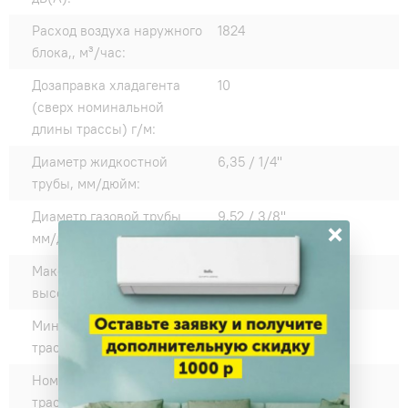
Расход воздуха наружного
1824
блока,, м³/час:
Дозаправка хладагента
10
(сверх номинальной
длины трассы) г/м:
Диаметр жидкостной
6,35 / 1/4"
трубы, мм/дюйм:
Диаметр газовой трубы
9,52 / 3/8"
×
мм/дюйм:
Максимальный перепад
15
высот:
Минимальная длина
3
трассы, м:
Номинальная длина
7,5
трассы, м: