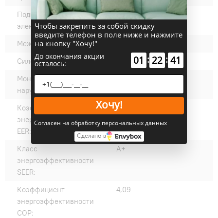
Подключение
Внутренний блок
Чтобы закрепить за собой скидку
электропитания:
введите телефон в поле ниже и нажмите
на кнопку "Хочу!"
Межблочный кабель, мм²:
4*1,5
До окончания акции
:
:
01
22
40
Силовой кабель, мм²:
3*1,5
осталось:
Монтажный размер
570
наружного блока, мм:
Хочу!
Коэффициент
3,62
энергоэффективности
Согласен на обработку персональных данных
EER:
Сделано в
Класс
A+
энергоэффективности
SEER:
Коэффициент
4,09
энергоэффективности
COP: