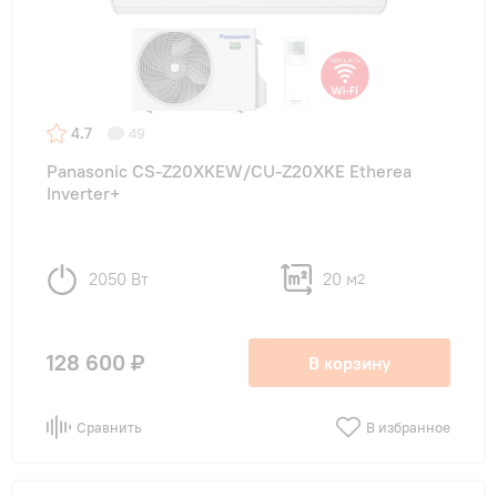
4.7
49
Panasonic CS-Z20XKEW/CU-Z20XKE Etherea
Inverter+
2050 Вт
20 м
2
128 600 ₽
В корзину
Сравнить
В избранное