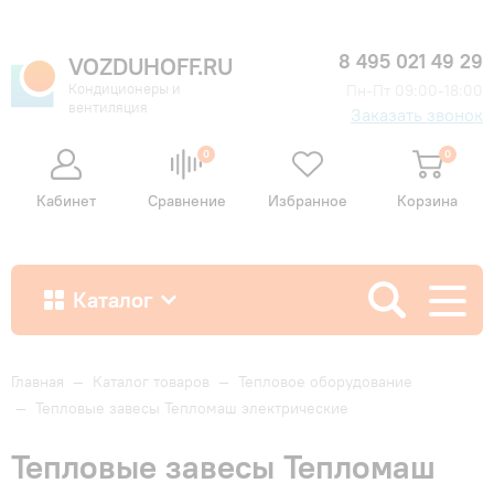
8 495 021 49 29
VOZDUHOFF.RU
Кондиционеры и
Пн-Пт 09:00-18:00
вентиляция
Заказать звонок
0
0
Кабинет
Сравнение
Избранное
Корзина
Каталог
Как купить
Главная
—
Каталог товаров
—
Тепловое оборудование
—
Тепловые завесы Тепломаш электрические
Доставка и оплата
Тепловые завесы Тепломаш