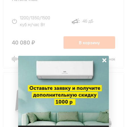
1200/1350/1500
46 дБ
куб м/час Вт
40 080 ₽
В корзину
×
Сравнить
В избранное