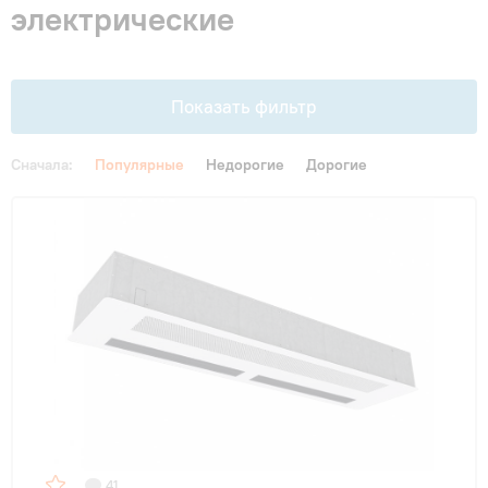
электрические
Гарантия и сервис
Монтаж
Показать фильтр
Контакты
Сначала:
Популярные
Недорогие
Дорогие
Цена
Акции
От
До
41