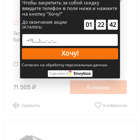
Чтобы закрепить за собой скидку
введите телефон в поле ниже и нажмите
на кнопку "Хочу!"
До окончания акции
41
:
:
01
22
41
осталось:
Тепловая завеса ТЕПЛОМАШ КЭВ-18П3043E
Бриллиант
Хочу!
2100/2400/2800
46 дБ
Согласен на обработку персональных данных
куб м/час Вт
Сделано в
71 505 ₽
В корзину
Сравнить
В избранное