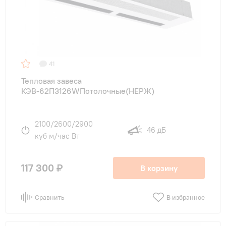
41
Тепловая завеса
КЭВ-62П3126WПотолочные(НЕРЖ)
2100/2600/2900
46 дБ
куб м/час Вт
117 300 ₽
В корзину
Сравнить
В избранное