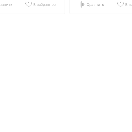
авнить
В избранное
Сравнить
В и