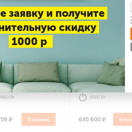
е заявку и получите
Н
н
нительную скидку
1000 р
4.9
39
70
чно-вытяжная установка
Приточно-вытяжная уст
ate 038+Е
iClimate 031+Е
9960 Вт
5500 Вт
759 ₽
645 600 ₽
В корзину
В кор