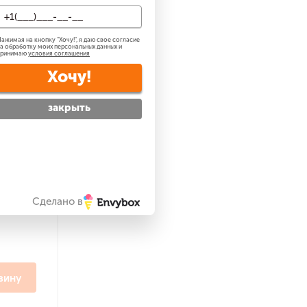
ажимая на кнопку "
Хочу!
", я даю свое согласие
а обработку моих персональных данных и
принимаю
условия соглашения
Хочу!
закрыть
ановка
Сделано в
зину