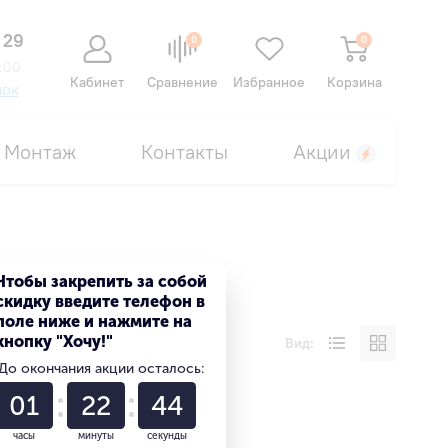
 29
0
0
:00
Кабинет
Сравнение
Избранное
Корзина
нок
Монтаж
Контакты
Акции
Чтобы закрепить за собой
скидку введите телефон в
поле ниже и нажмите на
кнопку "Хочу!"
Вид:
До окончания акции осталось:
01
22
43
часы
минуты
секунды