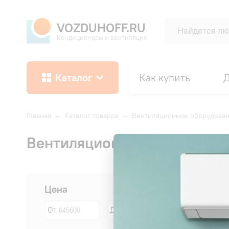
VOZDUHOFF.RU
Кондиционеры и вентиляция
Каталог
Как купить
Д
Главная
—
Каталог товаров
—
Вентиляционное оборудова
Вентиляционные установк
Сначала:
Цена
От
До