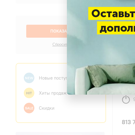
Оставьт
допол
4.9
Прито
iClim
Новые поступления
NEW
Хиты продаж
HIT
Скидки
SALE
813 