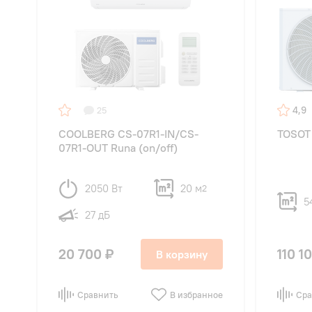
4,9
25
COOLBERG CS-07R1-IN/CS-
TOSOT 
07R1-OUT Runa (on/off)
2050 Вт
20 м
2
5
27 дБ
20 700 ₽
110 1
В корзину
Сравнить
В избранное
Сра