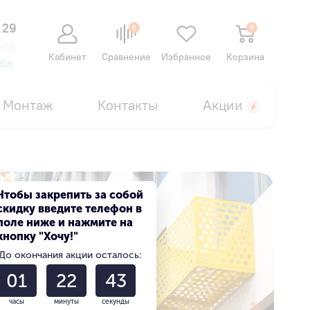
 29
0
0
:00
Кабинет
Сравнение
Избранное
Корзина
нок
Монтаж
Контакты
Акции
Чтобы закрепить за собой
скидку введите телефон в
поле ниже и нажмите на
кнопку "Хочу!"
До окончания акции осталось:
01
22
41
часы
минуты
секунды