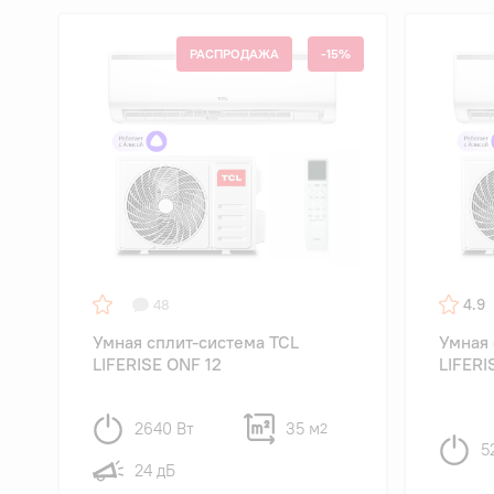
РАСПРОДАЖА
-15%
4.9
48
Умная сплит-система TCL
Умная 
LIFERISE ONF 12
LIFERI
2640 Вт
35 м
2
5
24 дБ