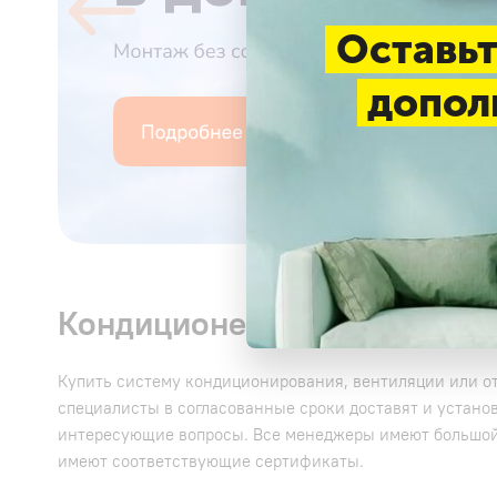
Оставьт
допол
Кондиционеры в городе Дм
Купить систему кондиционирования, вентиляции или от
специалисты в согласованные сроки доставят и установ
интересующие вопросы. Все менеджеры имеют большой 
имеют соответствующие сертификаты.