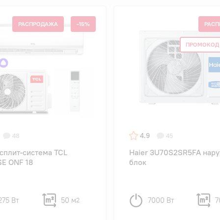
РАСПРОДАЖА
-15%
РАСП
ПРОМОКОД 
4.9
48
45
сплит-система TCL
Haier 3U70S2SR5FA нар
SE ONF 18
блок
275 Вт
50 м
7000 Вт
7
2