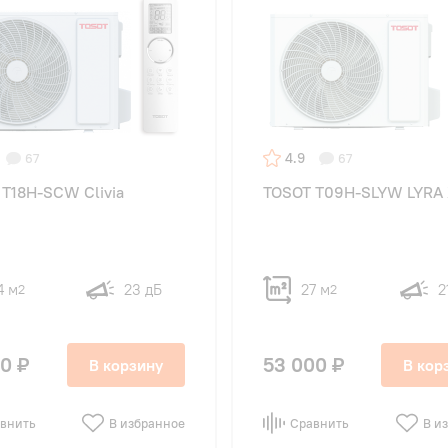
4.9
67
67
T18H-SCW Clivia
TOSOT T09H-SLYW LYRA
4 м
23 дБ
27 м
2
2
2
00 ₽
53 000 ₽
В корзину
В кор
внить
В избранное
Сравнить
В и