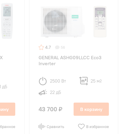
4.7
56
 X
GENERAL ASHG09LLCC Eco3
Inverter
2500 Вт
25 м
2
1 дБ
22 дБ
43 700 ₽
зину
В корзину
збранное
Сравнить
В избранное