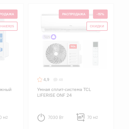
РОДАЖА
РАСПРОДАЖА
-15%
HAIER25
СКИДКИ
4,9
48
ужный
Умная сплит-система TCL
LIFERISE ONF 24
0 м
7030 Вт
70 м
2
2