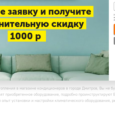
е заявку и получите
Н
н
нительную скидку
1000 р
итров
опления в магазине кондиционеров в городе Дмитров, Вы не б
ят приобретенное оборудование, подробно проинструктируют Ва
опыт установки и настройки климатического оборудования, 